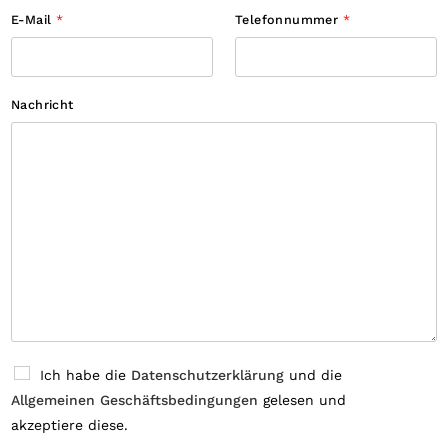
E-Mail
*
Telefonnummer
*
Nachricht
C
Ich habe die
Datenschutzerklärung
und die
h
Allgemeinen Geschäftsbedingungen
gelesen und
e
c
akzeptiere diese.
k