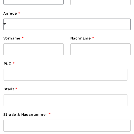
k
b
Anrede
*
o
x
e
n
P
L
Vorname
*
Nachname
*
Z
*
PLZ
*
Stadt
*
Straße & Hausnummer
*