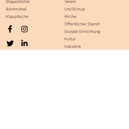
Stapelstühle
Verein
Büromöbel
Uni/Schule
Klapptische
Kirche
Öffentlicher Dienst
Soziale Einrichtung
Kultur
Industrie
Kontakt
Kaiser Sitzmöbel GmbH & Co.KG
Bosslerstraße 25
D-73240 Wendlingen
Tel.
+49 7024 86875-0
Fax +49 7024 86875-690
Email:
info@kaiser-sitzmoebel.de