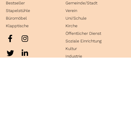
Bestseller
Gemeinde/Stadt
Stapelstühle
Verein
Büromöbel
Uni/Schule
Klapptische
Kirche
Öffentlicher Dienst
Soziale Einrichtung
Kultur
Industrie
Kontakt
Kaiser Sitzmöbel GmbH & Co.KG
Bosslerstraße 25
D-73240 Wendlingen
Tel.
+49 7024 86875-0
Fax +49 7024 86875-690
Email:
info@kaiser-sitzmoebel.de