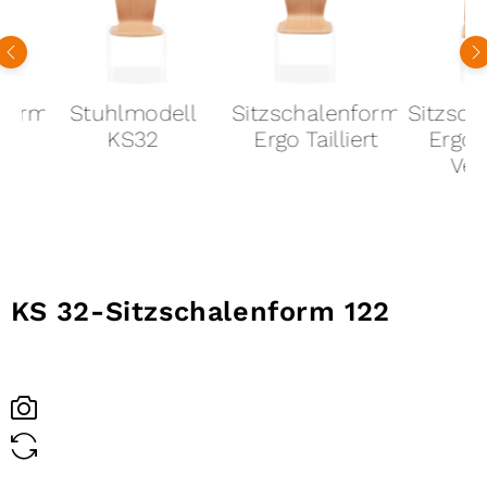
nform
Stuhlmodell
Sitzschalenform
Sitzsch
KS32
Ergo Tailliert
Ergo 
Ver
KS 32-
Sitzschalenform 122