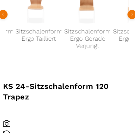
chalenform
Sitzschalenform
Sitzschalenform
S
 Tailliert
Ergo Gerade
Ergo Gerade
Verjüngt
KS 24-
Sitzschalenform 120
Trapez