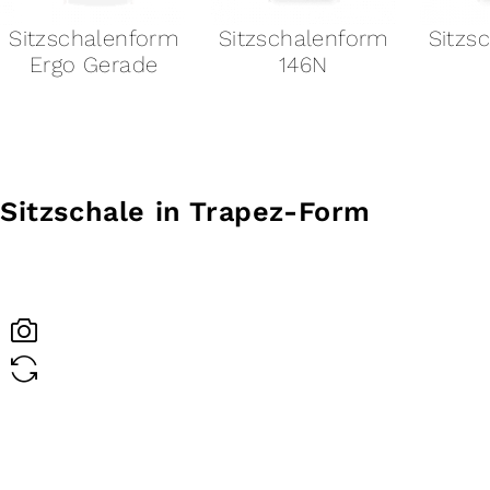
Sitzschalenform
Sitzschalenform
Sitzs
146N
146
Sitzschale in Trapez-Form