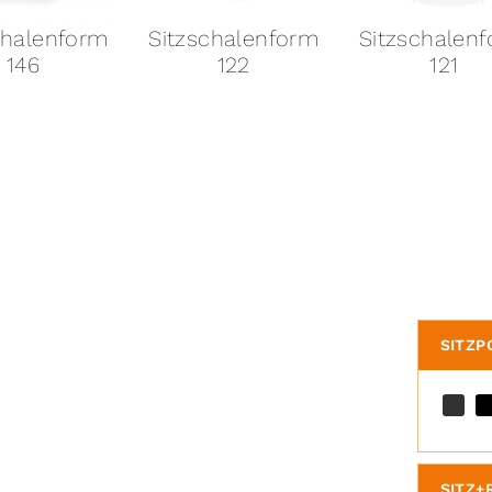
chalenform
Sitzschalenform
Sitzschalen
122
121
120 Verjün
SITZP
SITZ