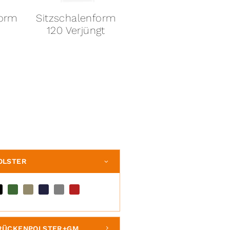
form
Sitzschalenform
Sitzschalenform
gt
120 Gerade
114
OLSTER
+RÜCKENPOLSTER+GM