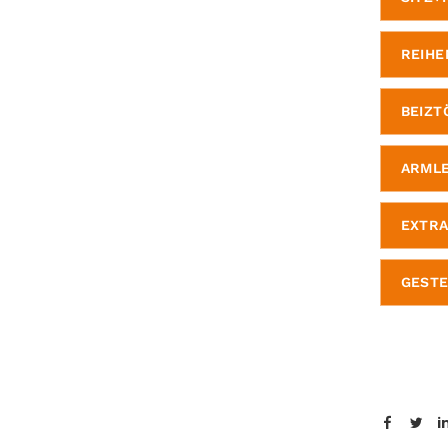
REIHE
BEIZT
ARMLE
EXTRA
GESTE