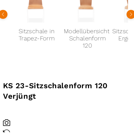
de
Sitzschale in
Modellübersicht:
Sitzsch
Trapez-Form
Schalenform
Ergo T
120
KS 23-
Sitzschalenform 120
Verjüngt