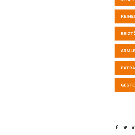
REIHE
BEIZT
ARMLE
EXTR
GESTE