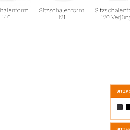
chalenform
Sitzschalenform
Sitzschalen
146
121
120 Verjün
SITZP
SITZ