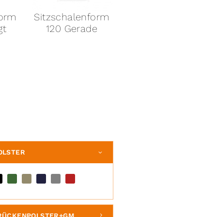
form
Sitzschalenform
Sitzschalenform
gt
120 Gerade
114
OLSTER
+RÜCKENPOLSTER+GM